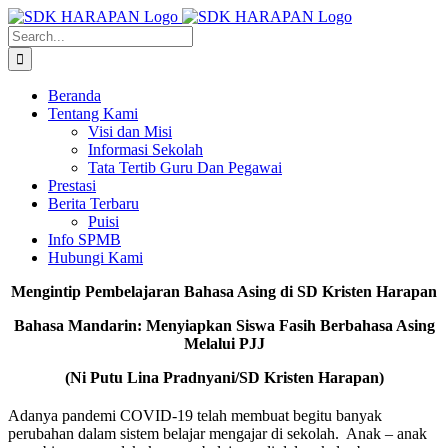
Skip
to
Search
content
for:
Beranda
Tentang Kami
Visi dan Misi
Informasi Sekolah
Tata Tertib Guru Dan Pegawai
Prestasi
Berita Terbaru
Puisi
Info SPMB
Hubungi Kami
Mengintip Pembelajaran Bahasa Asing di SD Kristen Harapan
Bahasa Mandarin: Menyiapkan Siswa Fasih Berbahasa Asing
Melalui PJJ
(Ni Putu Lina Pradnyani/SD Kristen Harapan)
Adanya pandemi COVID-19 telah membuat begitu banyak
perubahan dalam sistem belajar mengajar di sekolah. Anak – anak