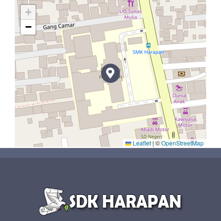
+
−
Leaflet
|
©
OpenStreetMap