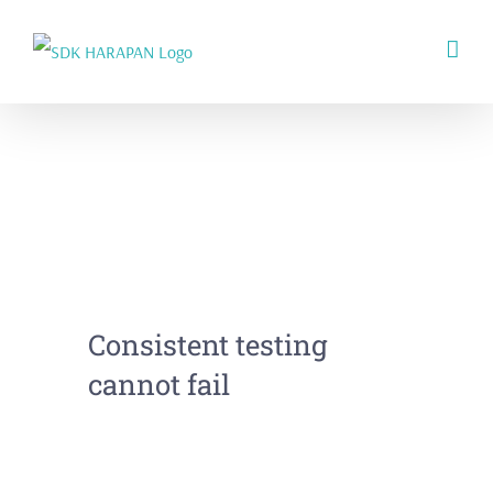
Skip
to
content
Consistent testing
cannot fail