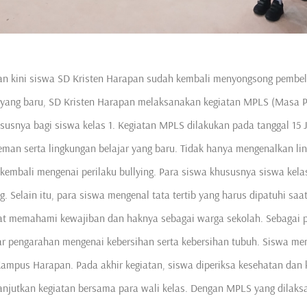
dan kini siswa SD Kristen Harapan sudah kembali menyongsong pembel
yang baru, SD Kristen Harapan melaksanakan kegiatan MPLS (Masa 
susnya bagi siswa kelas 1. Kegiatan MPLS dilakukan pada tanggal 15 Ju
eman serta lingkungan belajar yang baru. Tidak hanya mengenalkan lin
embali mengenai perilaku bullying. Para siswa khususnya siswa kelas 
g. Selain itu, para siswa mengenal tata tertib yang harus dipatuhi saa
at memahami kewajiban dan haknya sebagai warga sekolah. Sebagai p
r pengarahan mengenai kebersihan serta kebersihan tubuh. Siswa men
Kampus Harapan. Pada akhir kegiatan, siswa diperiksa kesehatan dan k
lanjutkan kegiatan bersama para wali kelas. Dengan MPLS yang dilak