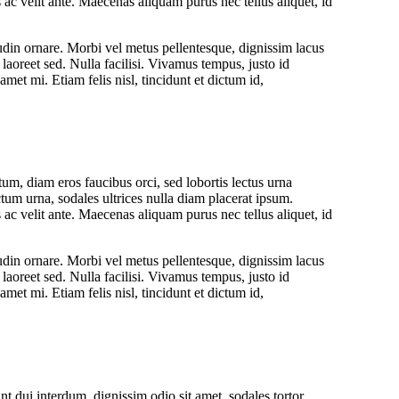
ac velit ante. Maecenas aliquam purus nec tellus aliquet, id
citudin ornare. Morbi vel metus pellentesque, dignissim lacus
oreet sed. Nulla facilisi. Vivamus tempus, justo id
amet mi. Etiam felis nisl, tincidunt et dictum id,
m, diam eros faucibus orci, sed lobortis lectus urna
ictum urna, sodales ultrices nulla diam placerat ipsum.
ac velit ante. Maecenas aliquam purus nec tellus aliquet, id
citudin ornare. Morbi vel metus pellentesque, dignissim lacus
oreet sed. Nulla facilisi. Vivamus tempus, justo id
amet mi. Etiam felis nisl, tincidunt et dictum id,
nt dui interdum, dignissim odio sit amet, sodales tortor.