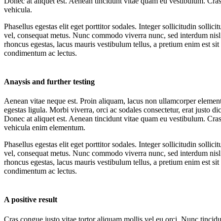
Donec at aliquet est. Aenean tincidunt vitae quam eu vestibulum. Cras 
vehicula.
Phasellus egestas elit eget porttitor sodales. Integer sollicitudin solli
vel, consequat metus. Nunc commodo viverra nunc, sed interdum nisl la
rhoncus egestas, lacus mauris vestibulum tellus, a pretium enim est sit 
condimentum ac lectus.
Anaysis and further testing
Aenean vitae neque est. Proin aliquam, lacus non ullamcorper elementu
egestas ligula. Morbi viverra, orci ac sodales consectetur, erat justo d
Donec at aliquet est. Aenean tincidunt vitae quam eu vestibulum. Cras 
vehicula enim elementum.
Phasellus egestas elit eget porttitor sodales. Integer sollicitudin solli
vel, consequat metus. Nunc commodo viverra nunc, sed interdum nisl la
rhoncus egestas, lacus mauris vestibulum tellus, a pretium enim est sit 
condimentum ac lectus.
A positive result
Cras congue justo vitae tortor aliquam mollis vel eu orci. Nunc tincidu