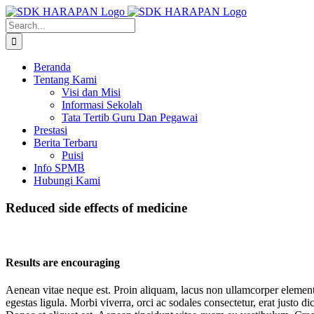
Skip
to
Search
content
for:
Beranda
Tentang Kami
Visi dan Misi
Informasi Sekolah
Tata Tertib Guru Dan Pegawai
Prestasi
Berita Terbaru
Puisi
Info SPMB
Hubungi Kami
Reduced side effects of medicine
Results are encouraging
Aenean vitae neque est. Proin aliquam, lacus non ullamcorper elementu
egestas ligula. Morbi viverra, orci ac sodales consectetur, erat justo d