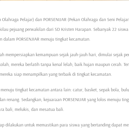
Olahraga Pelajar) dan PORSENIJAR (Pekan Olahraga dan Seni Pelajar)
ilau pejuang perwakilan dari SD Kristen Harapan. Sebanyak 22 siswa
lan dalam PORSENJIAR menuju tingkat kecamatan.
dah mempersiapkan kemampuan sejak jauh-jauh hari, dimulai sejak pe
kolah, mereka berlatih tanpa kenal lelah, baik hujan maupun cerah. T
 mereka siap menampilkan yang terbaik di tingkat kecamatan.
menuju tingkat kecamatan antara lain: catur, basket, sepak bola, bul
, dan renang. Sedangkan, kejuaraan PORSENIJAR yang lolos menuju ting
ra bali, melukis, dan mesatua bali.
etap dilakukan untuk memastikan para siswa yang bertanding dapat