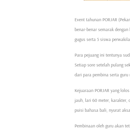
Event tahunan PORJAR (Pekan 
benar-benar semarak dengan k
gugus serta 5 siswa perwaki
Para pejuang ini tentunya su
Setiap sore setelah pulang se
dari para pembina serta guru
Kejuaraan PORJAR yang lolos 
jauh, lari 60 meter, karakter
puisi bahasa bali, nyurat aksa
Pembinaan oleh guru akan t